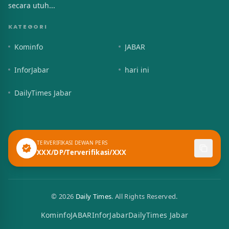
secara utuh...
KATEGORI
Kominfo
JABAR
InforJabar
hari ini
DailyTimes Jabar
TERVERIFIKASI DEWAN PERS
XXX/DP/Terverifikasi/XXX
© 2026
Daily Times
. All Rights Reserved.
Kominfo
JABAR
InforJabar
DailyTimes Jabar