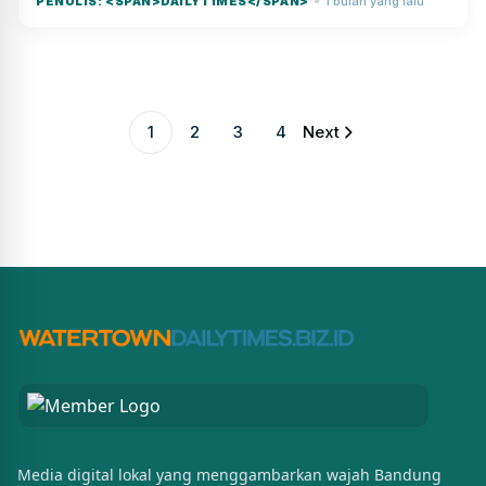
PENULIS: <SPAN>DAILYTIMES</SPAN>
1 bulan yang lalu
●
1
2
3
4
Next
Media digital lokal yang menggambarkan wajah Bandung