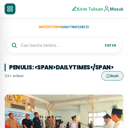
Kirim Tulisan
Masuk
ENTER
PENULIS: <SPAN>DAILYTIMES</SPAN>
33+ artikel
Ikuti