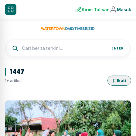
Kirim Tulisan
Masuk
ENTER
1447
1+ artikel
Ikuti