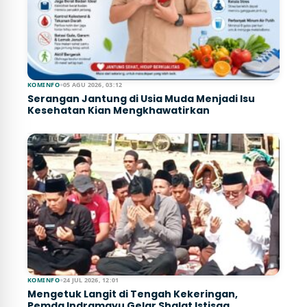
KOMINFO
●
05 AGU 2026, 03:12
Serangan Jantung di Usia Muda Menjadi Isu
Kesehatan Kian Mengkhawatirkan
KOMINFO
●
24 JUL 2026, 12:01
Mengetuk Langit di Tengah Kekeringan,
Pemda Indramayu Gelar Shalat Istisqa