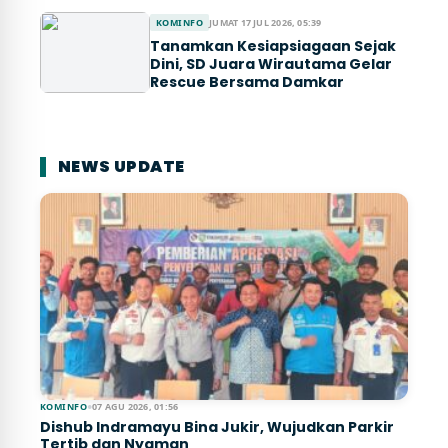
KOMINFO
JUMAT 17 JUL 2026, 05:39
Tanamkan Kesiapsiagaan Sejak
Dini, SD Juara Wirautama Gelar
Rescue Bersama Damkar
NEWS UPDATE
KOMINFO
●
07 AGU 2026, 01:56
Dishub Indramayu Bina Jukir, Wujudkan Parkir
Tertib dan Nyaman