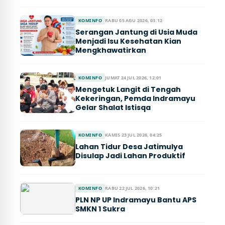
KOMINFO
RABU 05 AGU 2026, 03:12
Serangan Jantung di Usia Muda
Menjadi Isu Kesehatan Kian
Mengkhawatirkan
KOMINFO
JUMAT 24 JUL 2026, 12:01
Mengetuk Langit di Tengah
Kekeringan, Pemda Indramayu
Gelar Shalat Istisqa
KOMINFO
KAMIS 23 JUL 2026, 04:25
Lahan Tidur Desa Jatimulya
Disulap Jadi Lahan Produktif
KOMINFO
RABU 22 JUL 2026, 10:21
PLN NP UP Indramayu Bantu APS
SMKN 1 Sukra