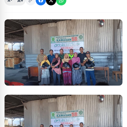
A+
A-