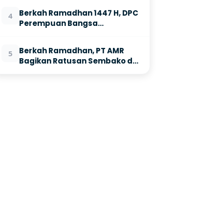
Berkah Ramadhan 1447 H, DPC
4
Perempuan Bangsa
Indramayu Tebar Ratusan
Takjil
Berkah Ramadhan, PT AMR
5
Bagikan Ratusan Sembako di
Dua Kecamatan