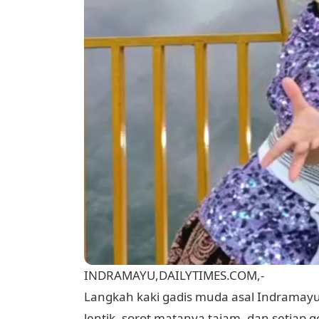
INDRAMAYU,DAILYTIMES.COM,-
Langkah kaki gadis muda asal Indramayu
lentik, sorot matanya tajam, dan setiap