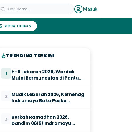
Masuk
Kirim Tulisan
TRENDING TERKINI
H-9 Lebaran 2026, Wardak
1
Mulai Bermunculan di Pantura
Indramayu
Mudik Lebaran 2026, Kemenag
2
Indramayu Buka Posko
21Masjid Ramah Pemudik
Berkah Ramadhan 2026,
3
Dandim 0616/ Indramayu
Gelar Bazar Murah