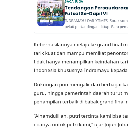
BACA JUGA
Tendangan Persaudaraan 
Futsal Se-Dapil VI
INDRAMAYU-DAILYTIMES,-Sorak sorai
peluit pertandingan ditiup. Para pema
Keberhasilannya melaju ke grand final me
tarik kuat dan mampu memikat penonton l
tidak hanya menampilkan keindahan tari
Indonesia khususnya Indramayu kepada
Dukungan pun mengalir dari berbagai k
guru, hingga pemerintah daerah turut
penampilan terbaik di babak grand final n
“Alhamdulillah, putri tercinta kami bisa t
doanya untuk putri kami,” ujar Jujun Ju