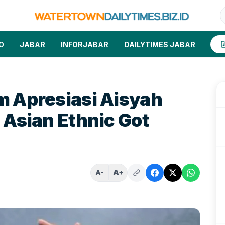
O
JABAR
INFORJABAR
DAILYTIMES JABAR
m Apresiasi Aisyah
 Asian Ethnic Got
A+
A-